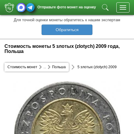
Отправьте фото монет на оценку
Toggl
navig
Для точной оценки монеты обратитесь к нашим экспертам
Обратиться
Стоимость монеты 5 злотых (zlotych) 2009 года,
Польша
Стоимость монет
...
Польша
5 злотых (zlotych) 2009