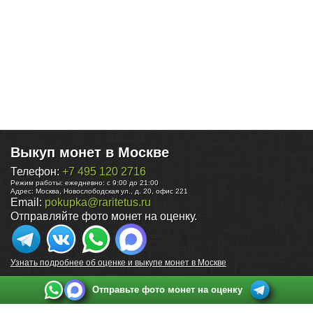
Выкуп монет в Москве
Телефон:
+7 495 120 2716
Режим работы:
ежедневно: с 9:00 до 21:00
Адрес:
Москва
,
Новослободская ул., д. 20, офис 221
Email:
pokupka@raritetus.ru
Отправляйте фото монет на оценку.
Узнать подробнее об оценке и выкупе монет в Москве
Отправьте фото монет на оценку
Выкуп монет в Санкт-Петербурге