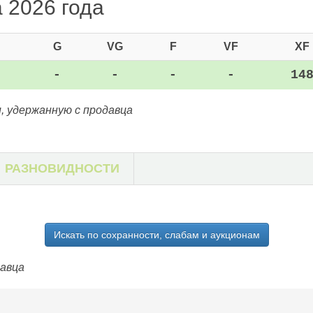
а 2026 года
G
VG
F
VF
XF
-
-
-
-
14
, удержанную с продавца
РАЗНОВИДНОСТИ
Искать по сохранности, слабам и аукционам
давца