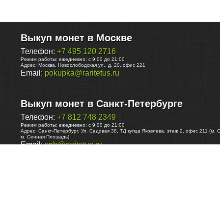
Выкуп монет в Москве
Телефон:
+7 495 120 2716
Режим работы:
ежедневно: с 9:00 до 21:00
Адрес:
Москва
,
Новослободская ул., д. 20, офис 221
Email:
pokupka@raritetus.ru
Выкуп монет в Санкт-Петербурге
Телефон:
+7 812 748 2349
Режим работы:
ежедневно: с 9:00 до 21:00
Адрес:
Санкт-Петербург
,
Ул. Садовая 38, ТД купца Яковлева, этаж 2, офис 211 (м. 
м. Сенная Площадь)
Email:
spb@raritetus.ru
Выкуп монет в Нижнем Новгороде
Телефон:
+7 831 420-63-39
Режим работы:
ежедневно: с 9:00 до 21:00
Адрес:
Нижний Новгород
,
Площадь Максима Горького, дом 4/2, этаж 2, офис 8
Email:
nizhnij-novgorod@raritetus.ru