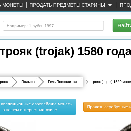
Ь МОНЕТЫ
ПРОДАТЬ ПРЕДМЕТЫ СТАРИНЫ
ПРО
Найт
рояк (trojak) 1580 год
ропа
Польша
Речь Посполитая
трояк (trojak) 1580 мо
ь коллекционные европейские монеты
Продать серебряные 
в нашем интернет-магазине