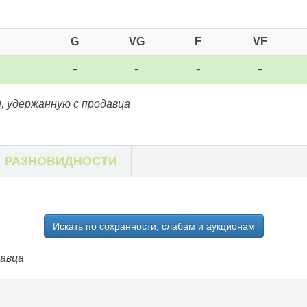
G
VG
F
VF
-
-
-
-
, удержанную с продавца
РАЗНОВИДНОСТИ
Искать по сохранности, слабам и аукционам
давца