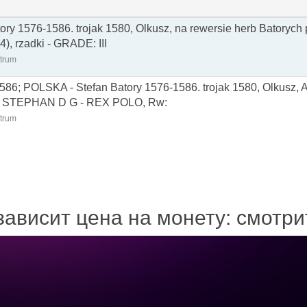
ry 1576-1586. trojak 1580, Olkusz, na rewersie herb Batorych 
4), rzadki - GRADE: III
trum
586; POLSKA - Stefan Batory 1576-1586. trojak 1580, Olkusz, 
pis STEPHAN D G - REX POLO, Rw:
trum
зависит цена на монету: смотр