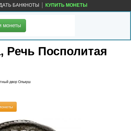
ДАТЬ БАНКНОТЫ
КУПИТЬ МОНЕТЫ
и
монеты
а, Речь Посполитая
нетный двор Олькуш
монеты