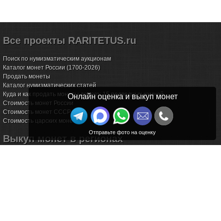
Все проекты RARITETUS.ru
Поиск по нумизматическим аукционам
Каталог монет России (1700-2026)
Продать монеты
Каталог нумизматических статей
Куда и как продать монеты дорого: 15 подводных камней
Онлайн оценка и выкуп монет
Стоимость монет России
Стоимость монет СССР
Стоимость царских монет
Выкуп монет в регионах
Волгоград
Воронеж
Екатеринбург
Иркутск
Казань
Калининград
Калуга
Красноярск