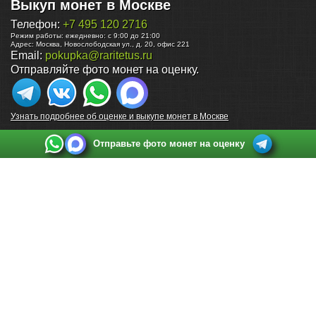
Выкуп монет в Москве
Телефон:
+7 495 120 2716
Режим работы:
ежедневно: с 9:00 до 21:00
Адрес:
Москва
,
Новослободская ул., д. 20, офис 221
Email:
pokupka@raritetus.ru
Отправляйте фото монет на оценку.
Узнать подробнее об оценке и выкупе монет в Москве
Отправьте фото монет на оценку
Выкуп монет в Санкт-Петербурге
Телефон:
+7 812 748 2349
Режим работы:
ежедневно: с 9:00 до 21:00
Адрес:
Санкт-Петербург
,
Ул. Садовая 38, ТД купца Яковлева, этаж 2, офис 211 (м.
Садовая, м. Спасская, м. Сенная Площадь)
Email:
spb@raritetus.ru
Выкуп монет в Нижнем Новгороде
Телефон:
+7 831 420-63-39
Режим работы:
ежедневно: с 9:00 до 21:00
Адрес:
Нижний Новгород
,
Площадь Максима Горького, дом 4/2, этаж 2, офис 8
Email:
nizhnij-novgorod@raritetus.ru