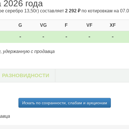
а 2026 года
ое серебро 13,50г)
составляет
2 292
₽
по котировкам на 07.0
G
VG
F
VF
XF
-
-
-
-
-
, удержанную с продавца
РАЗНОВИДНОСТИ
Искать по сохранности, слабам и аукционам
давца