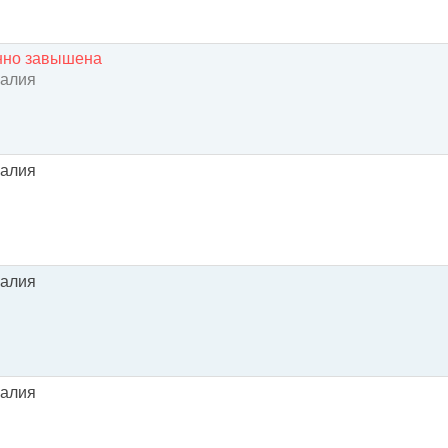
енно завышена
галия
галия
галия
галия