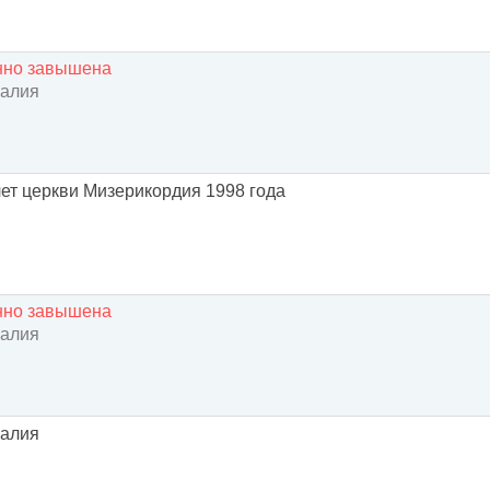
енно завышена
галия
лет церкви Мизерикордия 1998 года
енно завышена
галия
галия