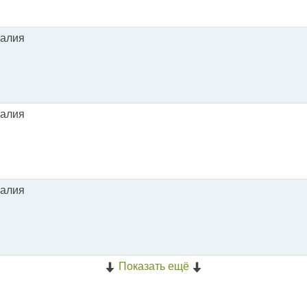
галия
галия
галия
Показать ещё