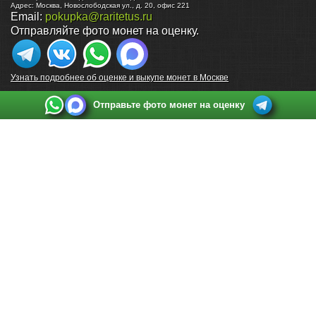
Адрес:
Москва
,
Новослободская ул., д. 20, офис 221
Email:
pokupka@raritetus.ru
Отправляйте фото монет на оценку.
Узнать подробнее об оценке и выкупе монет в Москве
Отправьте фото монет на оценку
Выкуп монет в Санкт-Петербурге
Телефон:
+7 812 748 2349
Режим работы:
ежедневно: с 9:00 до 21:00
Адрес:
Санкт-Петербург
,
Ул. Садовая 38, ТД купца Яковлева, этаж 2, офис 211 (м.
Садовая, м. Спасская, м. Сенная Площадь)
Email:
spb@raritetus.ru
Выкуп монет в Нижнем Новгороде
Телефон:
+7 831 420-63-39
Режим работы:
ежедневно: с 9:00 до 21:00
Адрес:
Нижний Новгород
,
Площадь Максима Горького, дом 4/2, этаж 2, офис 8
Email:
nizhnij-novgorod@raritetus.ru