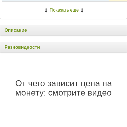
Показать ещё
Описание
Разновидности
От чего зависит цена на
монету: смотрите видео