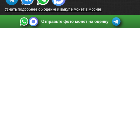
Узнать подробнее об оценке и выкупе монет в Москве
Отправьте фото монет на оценку
Выкуп монет в Санкт-Петербурге
Телефон:
+7 812 748 2349
Режим работы:
ежедневно: с 9:00 до 21:00
Адрес:
Санкт-Петербург
,
Ул. Садовая 38, ТД купца Яковлева, этаж 2, офис 211 (м.
Садовая, м. Спасская, м. Сенная Площадь)
Email:
spb@raritetus.ru
Выкуп монет в Нижнем Новгороде
Телефон:
+7 831 420-63-39
Режим работы:
ежедневно: с 9:00 до 21:00
Адрес:
Нижний Новгород
,
Площадь Максима Горького, дом 4/2, этаж 2, офис 8
Email:
nizhnij-novgorod@raritetus.ru
Выкуп монет в Новосибирске
Телефон:
+7 383 383 0921
Режим работы:
вТ-СБ: с 10:00 до 19:00
Адрес:
Новосибирск
,
Красный проспект 79 (БЦ Зелёные купола), офис 204 (м.
Гагаринская)