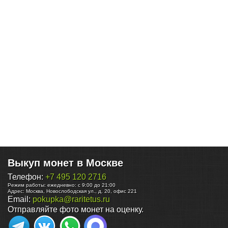
Выкуп монет в Москве
Телефон:
+7 495 120 2716
Режим работы:
ежедневно: с 9:00 до 21:00
Адрес:
Москва
,
Новослободская ул., д. 20, офис 221
Email:
pokupka@raritetus.ru
Отправляйте фото монет на оценку.