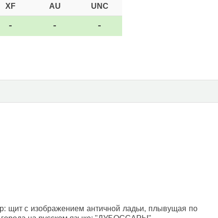
XF
AU
UNC
-
-
-
ар: щит с изображением античной ладьи, плывущая по