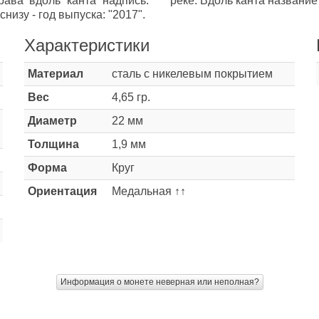
рава вдоль канта надпись:
реке. Вдоль канта названи
 - год выпуска: "2017".
Характеристики
Материал
сталь с никелевым покрытием
Вес
4,65 гр.
Диаметр
22 мм
Толщина
1,9 мм
Форма
Круг
Ориентация
Медальная ↑↑
Информация о монете неверная или неполная?