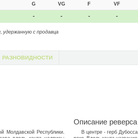
G
VG
F
VF
-
-
-
-
, удержанную с продавца
РАЗНОВИДНОСТИ
Описание реверса
ой Молдавской Республики.
В центре - герб Дубосс