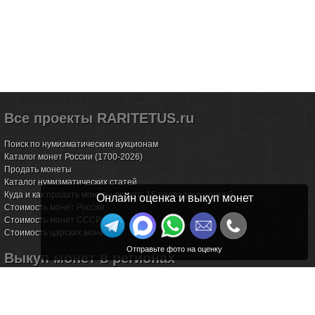
Все проекты RARITETUS.ru
Поиск по нумизматическим аукционам
Каталог монет России (1700-2026)
Продать монеты
Каталог нумизматических статей
Куда и как продать монеты дорого: 15 подводных камней
Онлайн оценка и выкуп монет
Стоимость монет России
Стоимость монет СССР
Стоимость царских монет
Выкуп монет в регионах
Волгоград
Воронеж
Екатеринбург