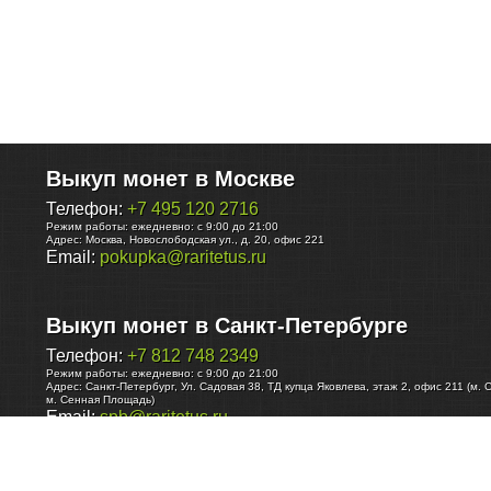
Выкуп монет в Москве
Телефон:
+7 495 120 2716
Режим работы:
ежедневно: с 9:00 до 21:00
Адрес:
Москва
,
Новослободская ул., д. 20, офис 221
Email:
pokupka@raritetus.ru
Выкуп монет в Санкт-Петербурге
Телефон:
+7 812 748 2349
Режим работы:
ежедневно: с 9:00 до 21:00
Адрес:
Санкт-Петербург
,
Ул. Садовая 38, ТД купца Яковлева, этаж 2, офис 211 (м. 
м. Сенная Площадь)
Email:
spb@raritetus.ru
Выкуп монет в Нижнем Новгороде