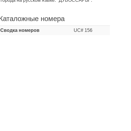
е города на русском языке: "ДУБОССАРЫ".
Каталожные номера
Сводка номеров
UC# 156