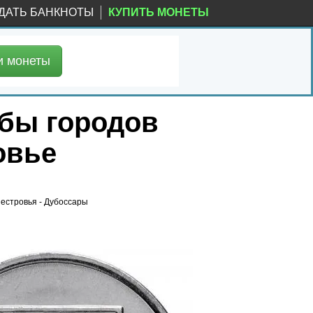
ДАТЬ БАНКНОТЫ
КУПИТЬ МОНЕТЫ
и
монеты
рбы городов
овье
нестровья - Дубоссары