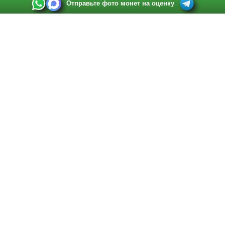
Отправьте фото монет на оценку
Выкуп монет в Санкт-Петербурге
Телефон:
+7 812 748 2349
Режим работы:
ежедневно: с 9:00 до 21:00
Адрес:
Санкт-Петербург
,
Ул. Садовая 38, ТД купца Яковлева, этаж 2, офис 211 (м.
Садовая, м. Спасская, м. Сенная Площадь)
Email:
spb@raritetus.ru
Выкуп монет в Нижнем Новгороде
Телефон:
+7 831 420-63-39
Режим работы:
ежедневно: с 9:00 до 21:00
Адрес:
Нижний Новгород
,
Площадь Максима Горького, дом 4/2, этаж 2, офис 8
Email:
nizhnij-novgorod@raritetus.ru
Выкуп монет в Новосибирске
Телефон:
+7 383 383 0921
Режим работы:
вТ-СБ: с 10:00 до 19:00
Адрес:
Новосибирск
,
Красный проспект 79 (БЦ Зелёные купола), офис 204 (м.
Гагаринская)
Email:
pokupka@raritetus.ru