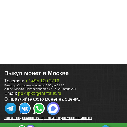
Выкуп монет в Москве
Телефон:
+7 495 120 2716
Режим работы:
ежедневно: с 9:00 до 21:00
Адрес:
Москва
,
Новослободская ул., д. 20, офис 221
Email:
pokupka@raritetus.ru
Отправляйте фото монет на оценку.
Узнать подробнее об оценке и выкупе монет в Москве