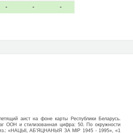
-
-
-
летящий аист на фоне карты Республики Беларусь.
аг ООН и стилизованная цифра: 50. По окружности
.яз.: «НАЦЫI, АБ'ЯЦНАНЫЯ ЗА МIР 1945 - 1995», «1