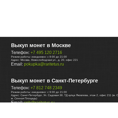
Выкуп монет в Москве
Телефон:
+7 495 120 2716
Режим работы:
ежедневно: с 9:00 до 21:00
Адрес:
Москва
,
Новослободская ул., д. 20, офис 221
Email:
pokupka@raritetus.ru
Выкуп монет в Санкт-Петербурге
Телефон:
+7 812 748 2349
Режим работы:
ежедневно: с 9:00 до 21:00
Адрес:
Санкт-Петербург
,
Ул. Садовая 38, ТД купца Яковлева, этаж 2, офис 211 (м. 
м. Сенная Площадь)
Email:
spb@raritetus.ru