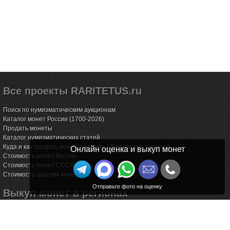
Все проекты RARITETUS.ru
Поиск по нумизматическим аукционам
Каталог монет России (1700-2026)
Продать монеты
Каталог нумизматических статей
Куда и как продать монеты дорого: 15 подводных камней
Онлайн оценка и выкуп монет
Стоимость монет России
Стоимость монет СССР
Стоимость царских монет
Выкуп монет в регионах
Волгоград
Воронеж