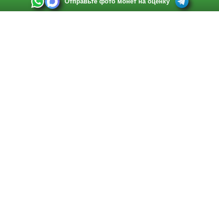
Отправьте фото монет на оценку
Выкуп монет в Санкт-Петербурге
Телефон:
+7 812 748 2349
Режим работы:
ежедневно: с 9:00 до 21:00
Адрес:
Санкт-Петербург
,
Ул. Садовая 38, ТД купца Яковлева, этаж 2, офис 211 (м.
Садовая, м. Спасская, м. Сенная Площадь)
Email:
spb@raritetus.ru
Выкуп монет в Нижнем Новгороде
Телефон:
+7 831 420-63-39
Режим работы:
ежедневно: с 9:00 до 21:00
Адрес:
Нижний Новгород
,
Площадь Максима Горького, дом 4/2, этаж 2, офис 8
Email:
nizhnij-novgorod@raritetus.ru
Выкуп монет в Новосибирске
Телефон:
+7 383 383 0921
Режим работы:
вТ-СБ: с 10:00 до 19:00
Адрес:
Новосибирск
,
Красный проспект 79 (БЦ Зелёные купола), офис 204 (м.
Гагаринская)
Email:
pokupka@raritetus.ru