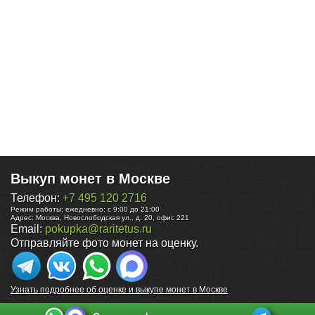
Выкуп монет в Москве
Телефон:
+7 495 120 2716
Режим работы:
ежедневно: с 9:00 до 21:00
Адрес:
Москва
,
Новослободская ул., д. 20, офис 221
Email:
pokupka@raritetus.ru
Отправляйте фото монет на оценку.
Узнать подробнее об оценке и выкупе монет в Москве