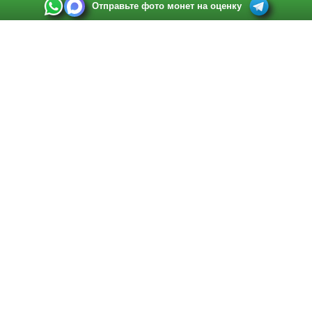
Отправьте фото монет на оценку
Выкуп монет в Санкт-Петербурге
Телефон:
+7 812 748 2349
Режим работы:
ежедневно: с 9:00 до 21:00
Адрес:
Санкт-Петербург
,
Ул. Садовая 38, ТД купца Яковлева, этаж 2, офис 211 (м.
Садовая, м. Спасская, м. Сенная Площадь)
Email:
spb@raritetus.ru
Выкуп монет в Нижнем Новгороде
Телефон:
+7 831 420-63-39
Режим работы:
ежедневно: с 9:00 до 21:00
Адрес:
Нижний Новгород
,
Площадь Максима Горького, дом 4/2, этаж 2, офис 8
Email:
nizhnij-novgorod@raritetus.ru
Выкуп монет в Новосибирске
Телефон:
+7 383 383 0921
Режим работы:
вТ-СБ: с 10:00 до 19:00
Адрес:
Новосибирск
,
Красный проспект 79 (БЦ Зелёные купола), офис 204 (м.
Гагаринская)
Email:
pokupka@raritetus.ru