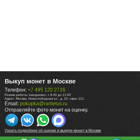
Выкуп монет в Москве
Телефон:
+7 495 120 2716
Режим работы:
ежедневно: с 9:00 до 21:00
Адрес:
Москва
,
Новослободская ул., д. 20, офис 221
Email:
pokupka@raritetus.ru
Отправляйте фото монет на оценку.
Узнать подробнее об оценке и выкупе монет в Москве