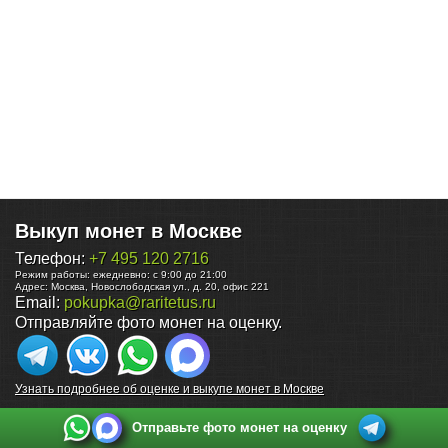
Выкуп монет в Москве
Телефон:
+7 495 120 2716
Режим работы:
ежедневно: с 9:00 до 21:00
Адрес:
Москва
,
Новослободская ул., д. 20, офис 221
Email:
pokupka@raritetus.ru
Отправляйте фото монет на оценку.
Узнать подробнее об оценке и выкупе монет в Москве
Отправьте фото монет на оценку