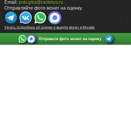
Email:
pokupka@raritetus.ru
Отправляйте фото монет на оценку.
Узнать подробнее об оценке и выкупе монет в Москве
Отправьте фото монет на оценку
Выкуп монет в Санкт-Петербурге
Телефон:
+7 812 748 2349
Режим работы:
ежедневно: с 9:00 до 21:00
Адрес:
Санкт-Петербург
,
Ул. Садовая 38, ТД купца Яковлева, этаж 2, офис 211 (м.
Садовая, м. Спасская, м. Сенная Площадь)
Email:
spb@raritetus.ru
Выкуп монет в Нижнем Новгороде
Телефон:
+7 831 420-63-39
Режим работы:
ежедневно: с 9:00 до 21:00
Адрес:
Нижний Новгород
,
Площадь Максима Горького, дом 4/2, этаж 2, офис 8
Email:
nizhnij-novgorod@raritetus.ru
Выкуп монет в Новосибирске