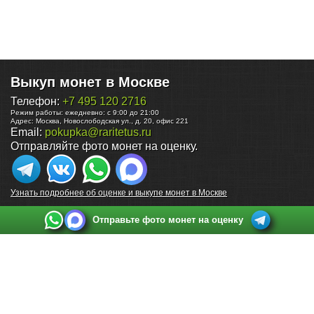
Выкуп монет в Москве
Телефон:
+7 495 120 2716
Режим работы:
ежедневно: с 9:00 до 21:00
Адрес:
Москва
,
Новослободская ул., д. 20, офис 221
Email:
pokupka@raritetus.ru
Отправляйте фото монет на оценку.
Узнать подробнее об оценке и выкупе монет в Москве
Отправьте фото монет на оценку
Выкуп монет в Санкт-Петербурге
Телефон:
+7 812 748 2349
Режим работы:
ежедневно: с 9:00 до 21:00
Адрес:
Санкт-Петербург
,
Ул. Садовая 38, ТД купца Яковлева, этаж 2, офис 211 (м.
Садовая, м. Спасская, м. Сенная Площадь)
Email:
spb@raritetus.ru