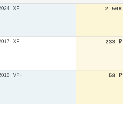
2024
XF
2 508
2017
XF
233
₽
2010
VF+
58
₽