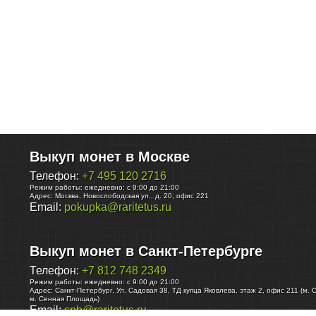
Выкуп монет в Москве
Телефон:
+7 495 120 2716
Режим работы:
ежедневно: с 9:00 до 21:00
Адрес:
Москва
,
Новослободская ул., д. 20, офис 221
Email:
pokupka@raritetus.ru
Выкуп монет в Санкт-Петербурге
Телефон:
+7 812 748 2349
Режим работы:
ежедневно: с 9:00 до 21:00
Адрес:
Санкт-Петербург
,
Ул. Садовая 38, ТД купца Яковлева, этаж 2, офис 211 (м. 
м. Сенная Площадь)
Email:
spb@raritetus.ru