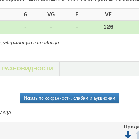
G
VG
F
VF
-
-
-
126
, удержанную с продавца
РАЗНОВИДНОСТИ
Искать по сохранности, слабам и аукционам
давца
Прод