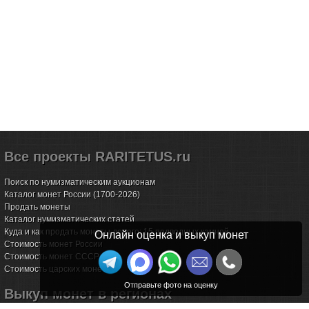
Все проекты RARITETUS.ru
Поиск по нумизматическим аукционам
Каталог монет России (1700-2026)
Продать монеты
Каталог нумизматических статей
Куда и как продать монеты дорого: 15 подводных камней
Онлайн оценка и выкуп монет
Стоимость монет России
Стоимость монет СССР
Стоимость царских монет
Выкуп монет в регионах