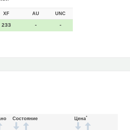
XF
AU
UNC
233
-
-
*
ано
Состояние
Цена