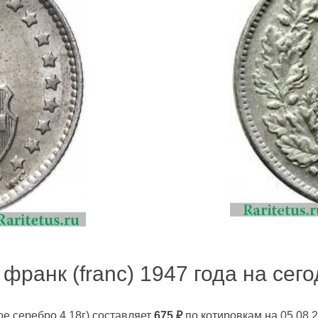
франк (franc) 1947 года на сего
ое серебро 4,18г)
составляет
675
₽
по котировкам на 05.08.2