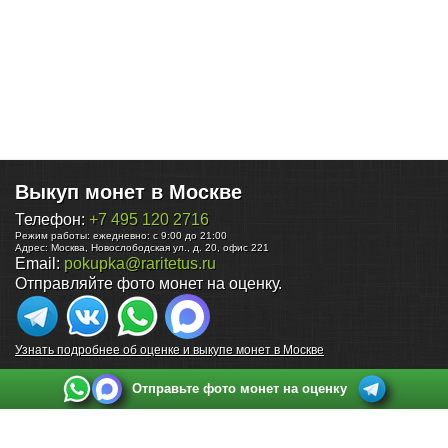
Выкуп монет в Москве
Телефон:
+7 495 120 2716
Режим работы:
ежедневно: с 9:00 до 21:00
Адрес:
Москва
,
Новослободская ул., д. 20, офис 221
Email:
pokupka@raritetus.ru
Отправляйте фото монет на оценку.
Узнать подробнее об оценке и выкупе монет в Москве
Отправьте фото монет на оценку
Выкуп монет в Санкт-Петербурге
Телефон:
+7 812 748 2349