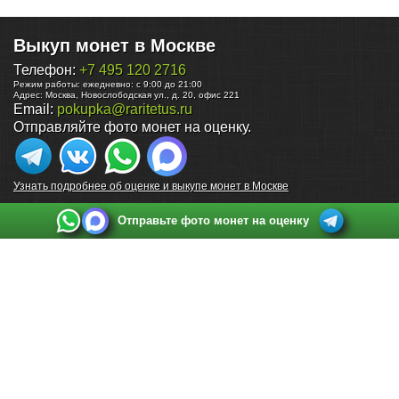
Выкуп монет в Москве
Телефон:
+7 495 120 2716
Режим работы:
ежедневно: с 9:00 до 21:00
Адрес:
Москва
,
Новослободская ул., д. 20, офис 221
Email:
pokupka@raritetus.ru
Отправляйте фото монет на оценку.
Узнать подробнее об оценке и выкупе монет в Москве
Отправьте фото монет на оценку
Выкуп монет в Санкт-Петербурге
Телефон:
+7 812 748 2349
Режим работы:
ежедневно: с 9:00 до 21:00
Адрес:
Санкт-Петербург
,
Ул. Садовая 38, ТД купца Яковлева, этаж 2, офис 211 (м.
Садовая, м. Спасская, м. Сенная Площадь)
Email:
spb@raritetus.ru
Выкуп монет в Нижнем Новгороде
Телефон:
+7 831 420-63-39