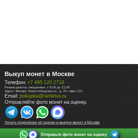
Выкуп монет в Москве
Телефон:
+7 495 120 2716
Режим работы:
ежедневно: с 9:00 до 21:00
Адрес:
Москва
,
Новослободская ул., д. 20, офис 221
Email:
pokupka@raritetus.ru
Отправляйте фото монет на оценку.
Узнать подробнее об оценке и выкупе монет в Москве
Отправьте фото монет на оценку