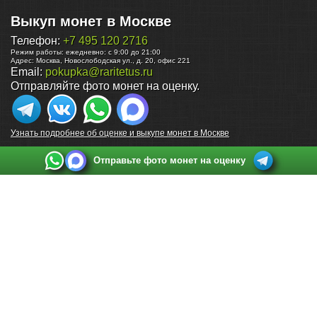
Выкуп монет в Москве
Телефон:
+7 495 120 2716
Режим работы:
ежедневно: с 9:00 до 21:00
Адрес:
Москва
,
Новослободская ул., д. 20, офис 221
Email:
pokupka@raritetus.ru
Отправляйте фото монет на оценку.
Узнать подробнее об оценке и выкупе монет в Москве
Отправьте фото монет на оценку
Выкуп монет в Санкт-Петербурге
Телефон:
+7 812 748 2349
Режим работы:
ежедневно: с 9:00 до 21:00
Адрес:
Санкт-Петербург
,
Ул. Садовая 38, ТД купца Яковлева, этаж 2, офис 211 (м.
Садовая, м. Спасская, м. Сенная Площадь)
Email:
spb@raritetus.ru
Выкуп монет в Нижнем Новгороде
Телефон:
+7 831 420-63-39
Режим работы:
ежедневно: с 9:00 до 21:00