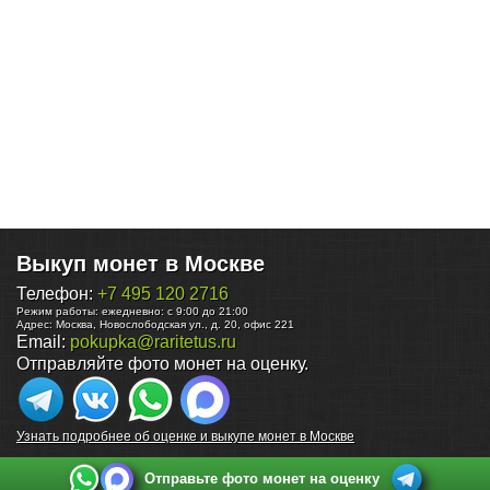
Выкуп монет в Москве
Телефон:
+7 495 120 2716
Режим работы:
ежедневно: с 9:00 до 21:00
Адрес:
Москва
,
Новослободская ул., д. 20, офис 221
Email:
pokupka@raritetus.ru
Отправляйте фото монет на оценку.
Узнать подробнее об оценке и выкупе монет в Москве
Отправьте фото монет на оценку