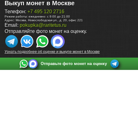
Выкуп монет в Москве
Телефон:
+7 495 120 2716
Режим работы:
ежедневно: с 9:00 до 21:00
Адрес:
Москва
,
Новослободская ул., д. 20, офис 221
Email:
pokupka@raritetus.ru
Отправляйте фото монет на оценку.
Узнать подробнее об оценке и выкупе монет в Москве
Отправьте фото монет на оценку
Выкуп монет в Санкт-Петербурге
Телефон:
+7 812 748 2349
Режим работы:
ежедневно: с 9:00 до 21:00
Адрес:
Санкт-Петербург
,
Ул. Садовая 38, ТД купца Яковлева, этаж 2, офис 211 (м.
Садовая, м. Спасская, м. Сенная Площадь)
Email:
spb@raritetus.ru
Выкуп монет в Нижнем Новгороде
Телефон:
+7 831 420-63-39
Режим работы:
ежедневно: с 9:00 до 21:00
Адрес:
Нижний Новгород
,
Площадь Максима Горького, дом 4/2, этаж 2, офис 8
Email:
nizhnij-novgorod@raritetus.ru