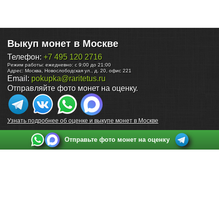
Выкуп монет в Москве
Телефон:
+7 495 120 2716
Режим работы:
ежедневно: с 9:00 до 21:00
Адрес:
Москва
,
Новослободская ул., д. 20, офис 221
Email:
pokupka@raritetus.ru
Отправляйте фото монет на оценку.
Узнать подробнее об оценке и выкупе монет в Москве
Отправьте фото монет на оценку
Выкуп монет в Санкт-Петербурге
Телефон:
+7 812 748 2349
Режим работы:
ежедневно: с 9:00 до 21:00
Адрес:
Санкт-Петербург
,
Ул. Садовая 38, ТД купца Яковлева, этаж 2, офис 211 (м.
Садовая, м. Спасская, м. Сенная Площадь)
Email:
spb@raritetus.ru