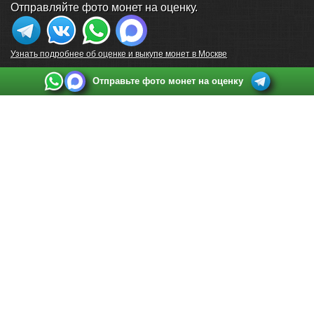
Отправляйте фото монет на оценку.
Узнать подробнее об оценке и выкупе монет в Москве
Отправьте фото монет на оценку
Выкуп монет в Санкт-Петербурге
Телефон:
+7 812 748 2349
Режим работы:
ежедневно: с 9:00 до 21:00
Адрес:
Санкт-Петербург
,
Ул. Садовая 38, ТД купца Яковлева, этаж 2, офис 211 (м.
Садовая, м. Спасская, м. Сенная Площадь)
Email:
spb@raritetus.ru
Выкуп монет в Нижнем Новгороде
Телефон:
+7 831 420-63-39
Режим работы:
ежедневно: с 9:00 до 21:00
Адрес:
Нижний Новгород
,
Площадь Максима Горького, дом 4/2, этаж 2, офис 8
Email:
nizhnij-novgorod@raritetus.ru
Выкуп монет в Новосибирске
Телефон:
+7 383 383 0921