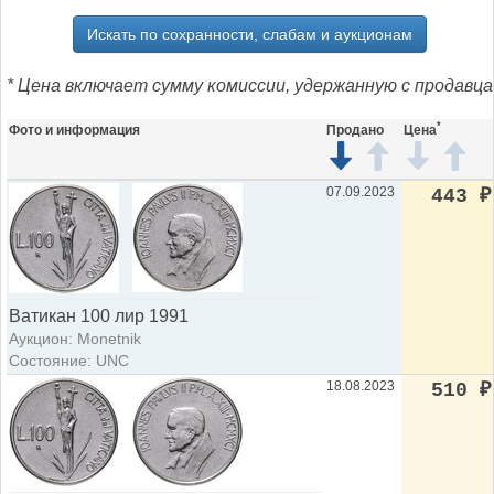
Искать по сохранности, слабам и аукционам
* Цена включает сумму комиссии, удержанную с продавца
*
Фото и информация
Продано
Цена
07.09.2023
443
₽
Ватикан 100 лир 1991
Аукцион: Monetnik
Состояние: UNC
18.08.2023
510
₽