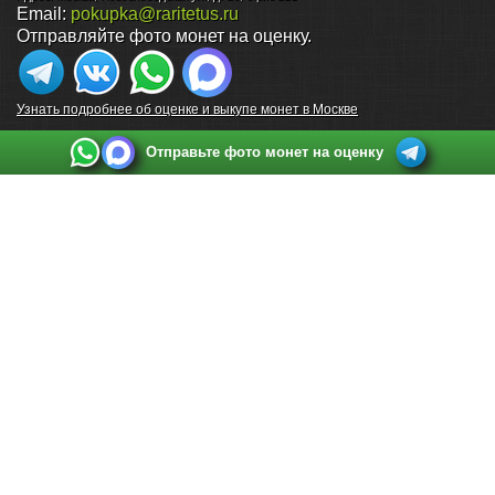
Email:
pokupka@raritetus.ru
Отправляйте фото монет на оценку.
Узнать подробнее об оценке и выкупе монет в Москве
Отправьте фото монет на оценку
Выкуп монет в Санкт-Петербурге
Телефон:
+7 812 748 2349
Режим работы:
ежедневно: с 9:00 до 21:00
Адрес:
Санкт-Петербург
,
Ул. Садовая 38, ТД купца Яковлева, этаж 2, офис 211 (м.
Садовая, м. Спасская, м. Сенная Площадь)
Email:
spb@raritetus.ru
Выкуп монет в Нижнем Новгороде
Телефон:
+7 831 420-63-39
Режим работы:
ежедневно: с 9:00 до 21:00
Адрес:
Нижний Новгород
,
Площадь Максима Горького, дом 4/2, этаж 2, офис 8
Email:
nizhnij-novgorod@raritetus.ru
Выкуп монет в Новосибирске