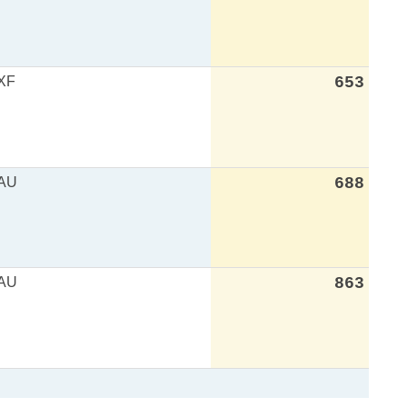
XF
653
AU
688
AU
863