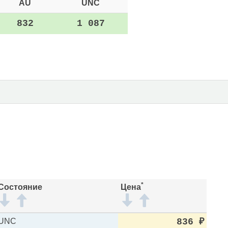
AU
UNC
832
1 087
*
Состояние
Цена
UNC
836
₽