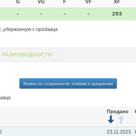
G
VG
F
VF
XF
-
-
-
-
293
, удержанную с продавца
РАЗНОВИДНОСТИ
Искать по сохранности, слабам и аукционам
давца
Продано
2
23.11.2023