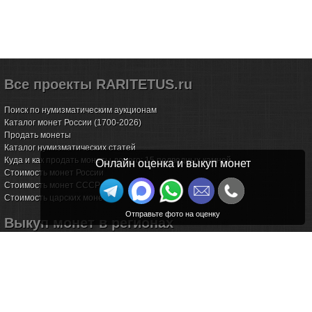
Все проекты RARITETUS.ru
Поиск по нумизматическим аукционам
Каталог монет России (1700-2026)
Продать монеты
Каталог нумизматических статей
Куда и как продать монеты дорого: 15 подводных камней
Онлайн оценка и выкуп монет
Стоимость монет России
Стоимость монет СССР
Стоимость царских монет
Выкуп монет в регионах
Волгоград
Воронеж
Екатеринбург
Иркутск
Казань
Калининград