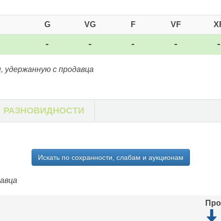
G
VG
F
VF
X
-
-
-
-
, удержанную с продавца
РАЗНОВИДНОСТИ
Искать по сохранности, слабам и аукционам
давца
Про