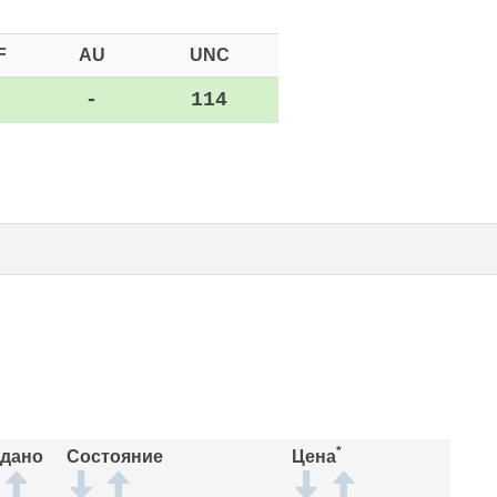
F
AU
UNC
-
-
114
*
дано
Состояние
Цена