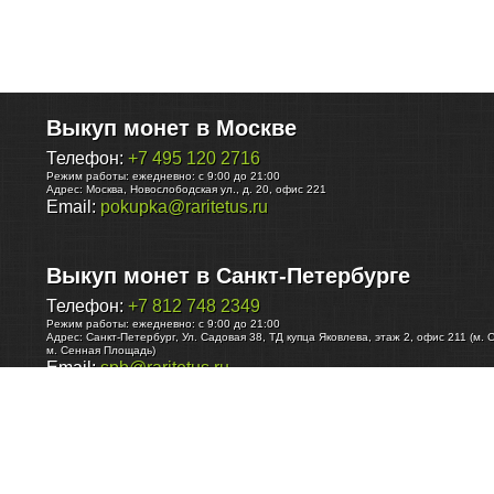
Выкуп монет в Москве
Телефон:
+7 495 120 2716
Режим работы:
ежедневно: с 9:00 до 21:00
Адрес:
Москва
,
Новослободская ул., д. 20, офис 221
Email:
pokupka@raritetus.ru
Выкуп монет в Санкт-Петербурге
Телефон:
+7 812 748 2349
Режим работы:
ежедневно: с 9:00 до 21:00
Адрес:
Санкт-Петербург
,
Ул. Садовая 38, ТД купца Яковлева, этаж 2, офис 211 (м. 
м. Сенная Площадь)
Email:
spb@raritetus.ru
Выкуп монет в Нижнем Новгороде
Телефон:
+7 831 420-63-39
Режим работы:
ежедневно: с 9:00 до 21:00