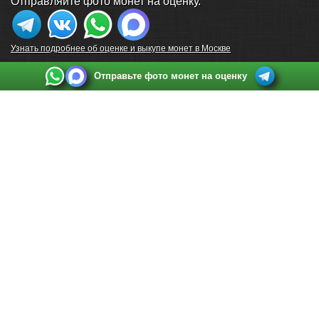
Отправляйте фото монет на оценку.
Узнать подробнее об оценке и выкупе монет в Москве
Отправьте фото монет на оценку
Выкуп монет в Санкт-Петербурге
Телефон:
+7 812 748 2349
Режим работы:
ежедневно: с 9:00 до 21:00
Адрес:
Санкт-Петербург
,
Ул. Садовая 38, ТД купца Яковлева, этаж 2, офис 211 (м.
Садовая, м. Спасская, м. Сенная Площадь)
Email:
spb@raritetus.ru
Выкуп монет в Нижнем Новгороде
Телефон:
+7 831 420-63-39
Режим работы:
ежедневно: с 9:00 до 21:00
Адрес:
Нижний Новгород
,
Площадь Максима Горького, дом 4/2, этаж 2, офис 8
Email:
nizhnij-novgorod@raritetus.ru
Выкуп монет в Новосибирске
Телефон:
+7 383 383 0921