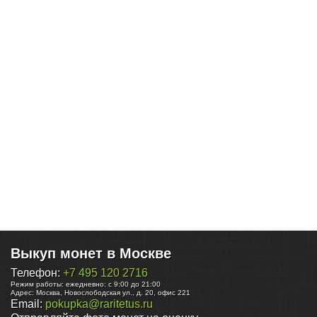
Выкуп монет в Москве
Телефон:
+7 495 120 2716
Режим работы:
ежедневно: с 9:00 до 21:00
Адрес:
Москва
,
Новослободская ул., д. 20, офис 221
Email:
pokupka@raritetus.ru