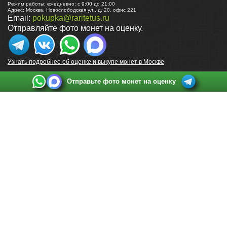
Режим работы:
ежедневно: с 9:00 до 21:00
Адрес:
Москва
,
Новослободская ул., д. 20, офис 221
Email:
pokupka@raritetus.ru
Отправляйте фото монет на оценку.
Узнать подробнее об оценке и выкупе монет в Москве
Отправьте фото монет на оценку
Выкуп монет в Санкт-Петербурге
Телефон:
+7 812 748 2349
Режим работы:
ежедневно: с 9:00 до 21:00
Адрес:
Санкт-Петербург
,
Ул. Садовая 38, ТД купца Яковлева, этаж 2, офис 211 (м.
Садовая, м. Спасская, м. Сенная Площадь)
Email:
spb@raritetus.ru
Выкуп монет в Нижнем Новгороде
Телефон:
+7 831 420-63-39
Режим работы:
ежедневно: с 9:00 до 21:00
Адрес:
Нижний Новгород
,
Площадь Максима Горького, дом 4/2, этаж 2, офис 8
Email:
nizhnij-novgorod@raritetus.ru