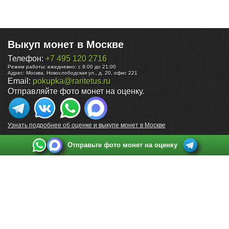
Выкуп монет в Москве
Телефон:
+7 495 120 2716
Режим работы:
ежедневно: с 9:00 до 21:00
Адрес:
Москва
,
Новослободская ул., д. 20, офис 221
Email:
pokupka@raritetus.ru
Отправляйте фото монет на оценку.
Узнать подробнее об оценке и выкупе монет в Москве
Отправьте фото монет на оценку
Выкуп монет в Санкт-Петербурге
Телефон:
+7 812 748 2349
Режим работы:
ежедневно: с 9:00 до 21:00
Адрес:
Санкт-Петербург
,
Ул. Садовая 38, ТД купца Яковлева, этаж 2, офис 211 (м.
Садовая, м. Спасская, м. Сенная Площадь)
Email:
spb@raritetus.ru