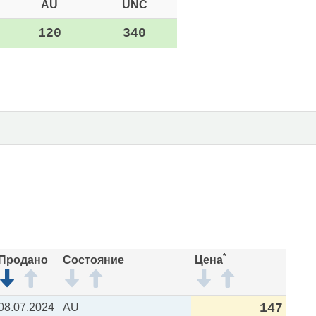
AU
UNC
120
340
*
Продано
Состояние
Цена
08.07.2024
AU
147