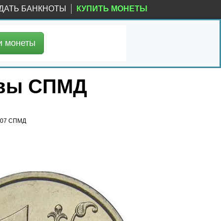
ДАТЬ БАНКНОТЫ
КУПИТЬ МОНЕТЫ
и
монеты
уквы СПМД
2007 СПМД