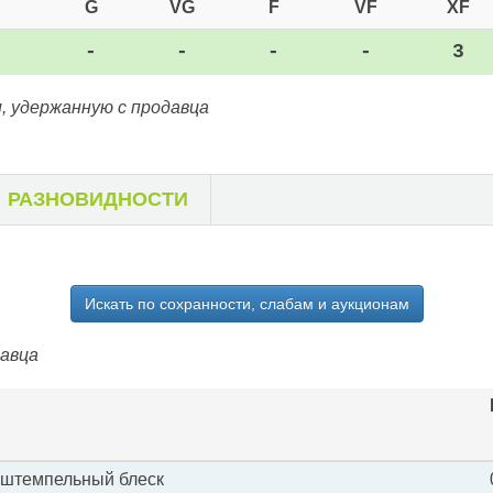
G
VG
F
VF
XF
-
-
-
-
3
, удержанную с продавца
РАЗНОВИДНОСТИ
Искать по сохранности, слабам и аукционам
давца
 штемпельный блеск