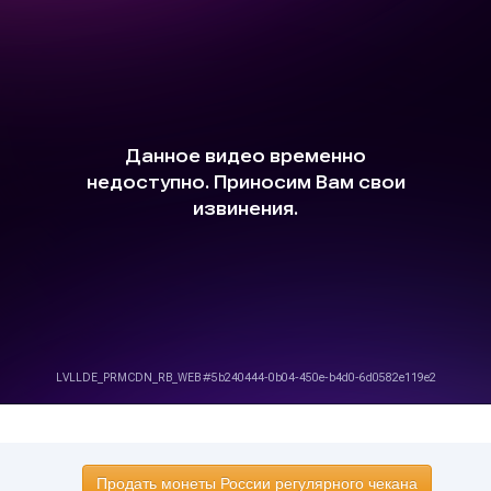
Продать монеты России регулярного чекана