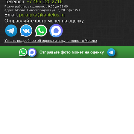
Телефон:
+7 495 120 2716
Режим работы:
ежедневно: с 9:00 до 21:00
Адрес:
Москва
,
Новослободская ул., д. 20, офис 221
Email:
pokupka@raritetus.ru
Отправляйте фото монет на оценку.
Узнать подробнее об оценке и выкупе монет в Москве
Отправьте фото монет на оценку
Выкуп монет в Санкт-Петербурге
Телефон:
+7 812 748 2349
Режим работы:
ежедневно: с 9:00 до 21:00
Адрес:
Санкт-Петербург
,
Ул. Садовая 38, ТД купца Яковлева, этаж 2, офис 211 (м.
Садовая, м. Спасская, м. Сенная Площадь)
Email:
spb@raritetus.ru
Выкуп монет в Нижнем Новгороде
Телефон:
+7 831 420-63-39
Режим работы:
ежедневно: с 9:00 до 21:00
Адрес:
Нижний Новгород
,
Площадь Максима Горького, дом 4/2, этаж 2, офис 8
Email:
nizhnij-novgorod@raritetus.ru