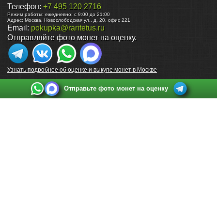
Телефон:
+7 495 120 2716
Режим работы:
ежедневно: с 9:00 до 21:00
Адрес:
Москва
,
Новослободская ул., д. 20, офис 221
Email:
pokupka@raritetus.ru
Отправляйте фото монет на оценку.
Узнать подробнее об оценке и выкупе монет в Москве
Отправьте фото монет на оценку
Выкуп монет в Санкт-Петербурге
Телефон:
+7 812 748 2349
Режим работы:
ежедневно: с 9:00 до 21:00
Адрес:
Санкт-Петербург
,
Ул. Садовая 38, ТД купца Яковлева, этаж 2, офис 211 (м.
Садовая, м. Спасская, м. Сенная Площадь)
Email:
spb@raritetus.ru
Выкуп монет в Нижнем Новгороде
Телефон:
+7 831 420-63-39
Режим работы:
ежедневно: с 9:00 до 21:00
Адрес:
Нижний Новгород
,
Площадь Максима Горького, дом 4/2, этаж 2, офис 8
Email:
nizhnij-novgorod@raritetus.ru