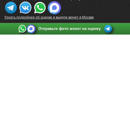
Узнать подробнее об оценке и выкупе монет в Москве
Отправьте фото монет на оценку
Выкуп монет в Санкт-Петербурге
Телефон:
+7 812 748 2349
Режим работы:
ежедневно: с 9:00 до 21:00
Адрес:
Санкт-Петербург
,
Ул. Садовая 38, ТД купца Яковлева, этаж 2, офис 211 (м.
Садовая, м. Спасская, м. Сенная Площадь)
Email:
spb@raritetus.ru
Выкуп монет в Нижнем Новгороде
Телефон:
+7 831 420-63-39
Режим работы:
ежедневно: с 9:00 до 21:00
Адрес:
Нижний Новгород
,
Площадь Максима Горького, дом 4/2, этаж 2, офис 8
Email:
nizhnij-novgorod@raritetus.ru
Выкуп монет в Новосибирске
Телефон:
+7 383 383 0921
Режим работы:
вТ-СБ: с 10:00 до 19:00