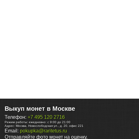
Выкуп монет в Москве
Телефон:
+7 495 120 2716
Режим работы:
ежедневно: с 9:00 до 21:00
Адрес:
Москва
,
Новослободская ул., д. 20, офис 221
Email:
pokupka@raritetus.ru
Отправляйте фото монет на оценку.