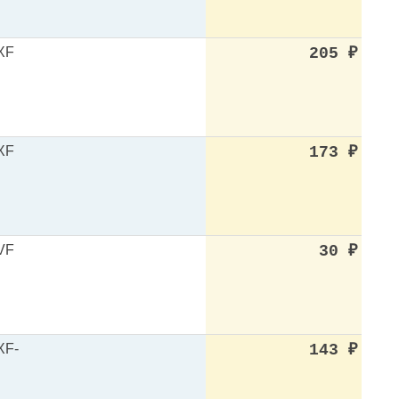
XF
205
₽
XF
173
₽
VF
30
₽
XF-
143
₽