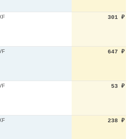
XF
301
₽
VF
647
₽
VF
53
₽
XF
238
₽