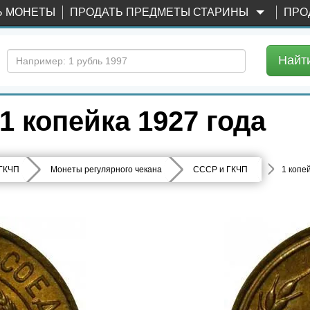
Ь МОНЕТЫ
ПРОДАТЬ ПРЕДМЕТЫ СТАРИНЫ
ПРО
Найт
 копейка 1927 года
 ГКЧП
Монеты регулярного чекана
СССР и ГКЧП
1 копе