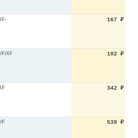
XF-
167
₽
VF/XF
102
₽
XF
342
₽
VF
539
₽