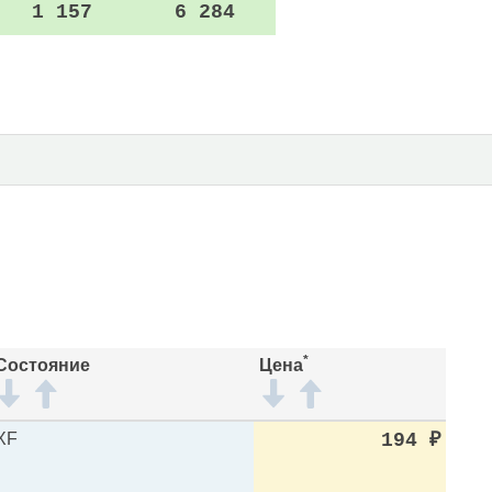
1 157
6 284
*
Состояние
Цена
XF
194
₽