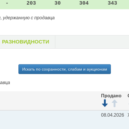
-
203
30
304
343
, удержанную с продавца
РАЗНОВИДНОСТИ
Искать по сохранности, слабам и аукционам
давца
Продано
08.04.2026