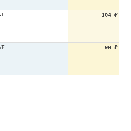
VF
104
₽
VF
90
₽