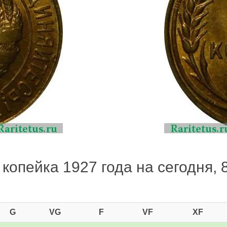
копейка 1927 года на сегодня, 
G
VG
F
VF
XF