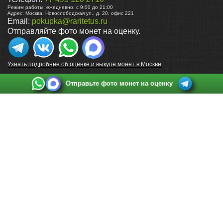
Режим работы:
ежедневно: с 9:00 до 21:00
Адрес:
Москва
,
Новослободская ул., д. 20, офис 221
Email:
pokupka@raritetus.ru
Отправляйте фото монет на оценку.
Узнать подробнее об оценке и выкупе монет в Москве
Отправьте фото монет на оценку
Выкуп монет в Санкт-Петербурге
Телефон:
+7 812 748 2349
Режим работы:
ежедневно: с 9:00 до 21:00
Адрес:
Санкт-Петербург
,
Ул. Садовая 38, ТД купца Яковлева, этаж 2, офис 211 (м.
Садовая, м. Спасская, м. Сенная Площадь)
Email:
spb@raritetus.ru
Выкуп монет в Нижнем Новгороде
Телефон:
+7 831 420-63-39
Режим работы:
ежедневно: с 9:00 до 21:00
Адрес:
Нижний Новгород
,
Площадь Максима Горького, дом 4/2, этаж 2, офис 8
Email:
nizhnij-novgorod@raritetus.ru