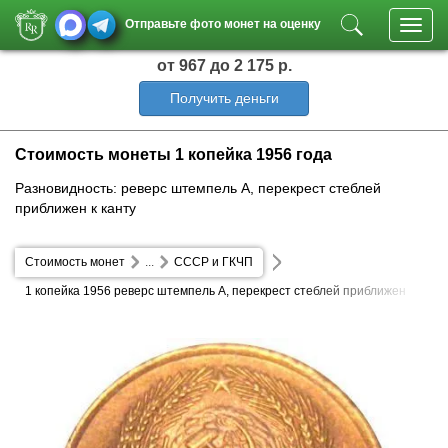
Отправьте фото монет на оценку
Toggl
navig
от 967
до 2 175 р.
Получить деньги
Стоимость монеты 1 копейка 1956 года
Разновидность: реверс штемпель А, перекрест стеблей
приближен к канту
Стоимость монет
...
СССР и ГКЧП
1 копейка 1956 реверс штемпель А, перекрест стеблей приближен
к канту