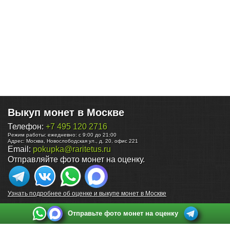
Выкуп монет в Москве
Телефон:
+7 495 120 2716
Режим работы:
ежедневно: с 9:00 до 21:00
Адрес:
Москва
,
Новослободская ул., д. 20, офис 221
Email:
pokupka@raritetus.ru
Отправляйте фото монет на оценку.
Узнать подробнее об оценке и выкупе монет в Москве
Отправьте фото монет на оценку
Выкуп монет в Санкт-Петербурге