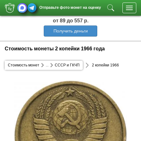
Отправьте фото монет на оценку
Toggl
navig
от 89
до 557 р.
Получить деньги
Стоимость монеты 2 копейки 1966 года
Стоимость монет
...
СССР и ГКЧП
2 копейки 1966