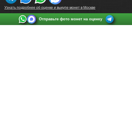
Узнать подробнее об оценке и выкупе монет в Москве
Отправьте фото монет на оценку
Выкуп монет в Санкт-Петербурге
Телефон:
+7 812 748 2349
Режим работы:
ежедневно: с 9:00 до 21:00
Адрес:
Санкт-Петербург
,
Ул. Садовая 38, ТД купца Яковлева, этаж 2, офис 211 (м.
Садовая, м. Спасская, м. Сенная Площадь)
Email:
spb@raritetus.ru
Выкуп монет в Нижнем Новгороде
Телефон:
+7 831 420-63-39
Режим работы:
ежедневно: с 9:00 до 21:00
Адрес:
Нижний Новгород
,
Площадь Максима Горького, дом 4/2, этаж 2, офис 8
Email:
nizhnij-novgorod@raritetus.ru
Выкуп монет в Новосибирске
Телефон:
+7 383 383 0921
Режим работы:
вТ-СБ: с 10:00 до 19:00
Адрес:
Новосибирск
,
Красный проспект 79 (БЦ Зелёные купола), офис 204 (м.
Гагаринская)