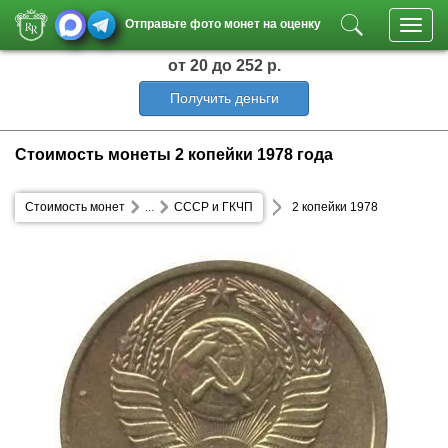
Отправьте фото монет на оценку
Toggl
navig
от 20
до 252 р.
Получить деньги
Стоимость монеты 2 копейки 1978 года
Стоимость монет
...
СССР и ГКЧП
2 копейки 1978