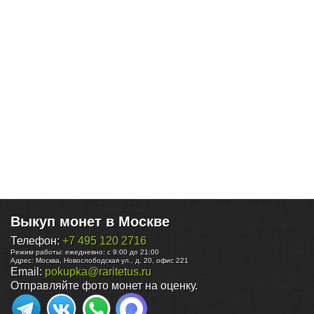
Выкуп монет в Москве
Телефон:
+7 495 120 2716
Режим работы:
ежедневно: с 9:00 до 21:00
Адрес:
Москва
,
Новослободская ул., д. 20, офис 221
Email:
pokupka@raritetus.ru
Отправляйте фото монет на оценку.