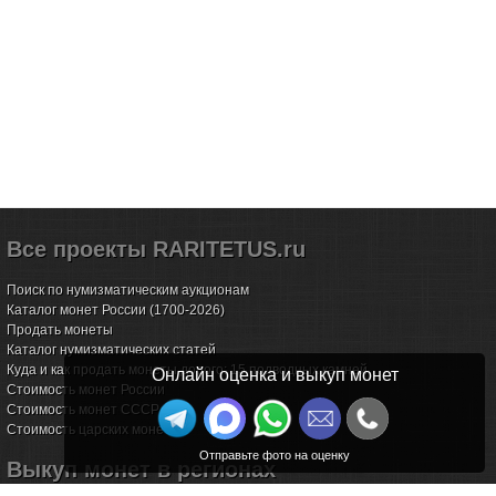
Все проекты RARITETUS.ru
Поиск по нумизматическим аукционам
Каталог монет России (1700-2026)
Продать монеты
Каталог нумизматических статей
Куда и как продать монеты дорого: 15 подводных камней
Онлайн оценка и выкуп монет
Стоимость монет России
Стоимость монет СССР
Стоимость царских монет
Выкуп монет в регионах