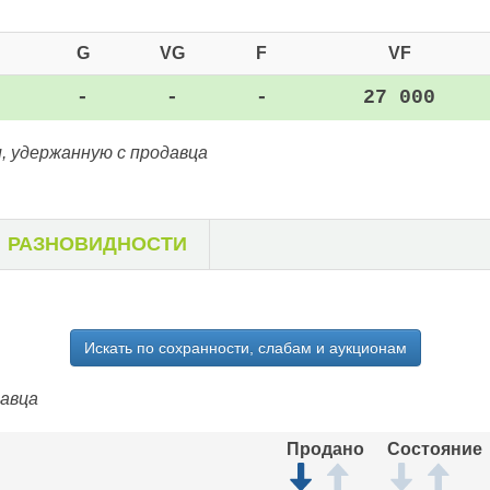
G
VG
F
VF
-
-
-
27 000
, удержанную с продавца
РАЗНОВИДНОСТИ
Искать по сохранности, слабам и аукционам
давца
Продано
Состояние