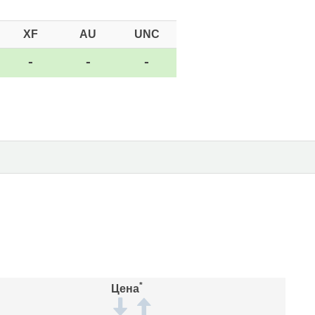
XF
AU
UNC
-
-
-
*
Цена