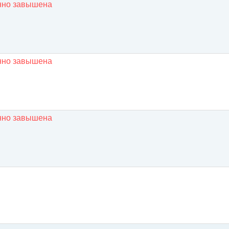
енно завышена
енно завышена
енно завышена