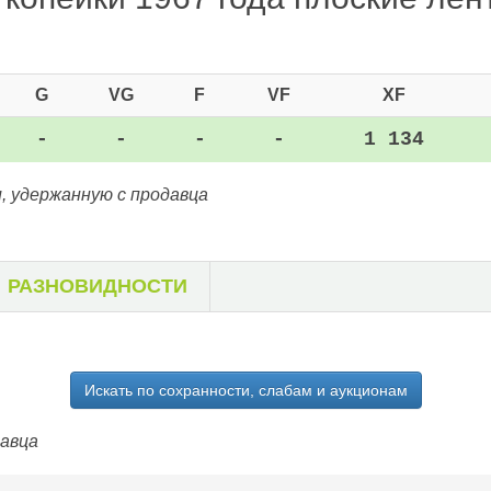
G
VG
F
VF
XF
-
-
-
-
1 134
, удержанную с продавца
РАЗНОВИДНОСТИ
Искать по сохранности, слабам и аукционам
давца