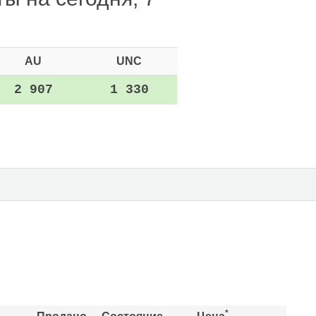
AU
UNC
2 907
1 330
*