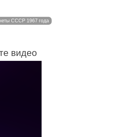
неты СССР 1967 года
ите видео