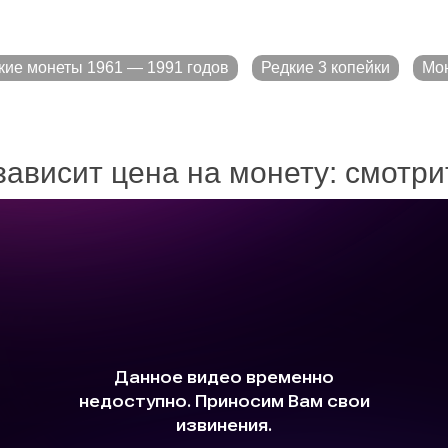
кие монеты 1961 — 1991 годов
Редкие 3 копейки
Мо
зависит цена на монету: смотр