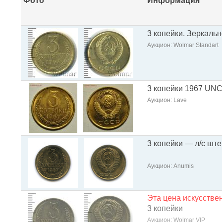
Фото
Информация
3 копейки. Зеркаль
Аукцион: Wolmar Standart
3 копейки 1967 UNC
Аукцион: Lave
3 копейки — л/с ште
Аукцион: Anumis
Эта цена искусств
3 копейки
Аукцион: Wolmar VIP