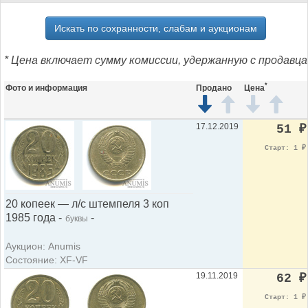
Искать по сохранности, слабам и аукционам
* Цена включает сумму комиссии, удержанную с продавца
*
Фото и информация
Продано
Цена
17.12.2019
51
₽
Старт: 1
₽
20 копеек — л/с штемпеля 3 коп
1985 года -
-
буквы
Аукцион: Anumis
Состояние: XF-VF
19.11.2019
62
₽
Старт: 1
₽