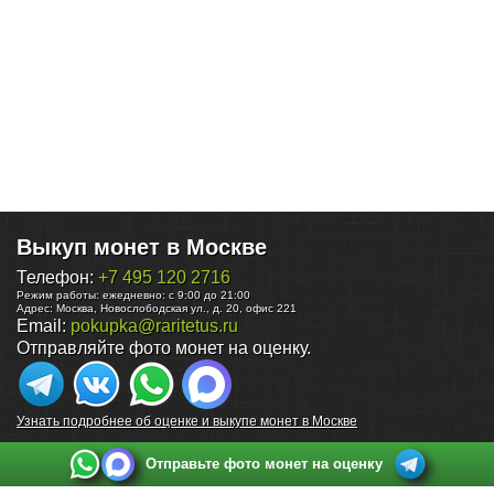
Выкуп монет в Москве
Телефон:
+7 495 120 2716
Режим работы:
ежедневно: с 9:00 до 21:00
Адрес:
Москва
,
Новослободская ул., д. 20, офис 221
Email:
pokupka@raritetus.ru
Отправляйте фото монет на оценку.
Узнать подробнее об оценке и выкупе монет в Москве
Отправьте фото монет на оценку
Выкуп монет в Санкт-Петербурге