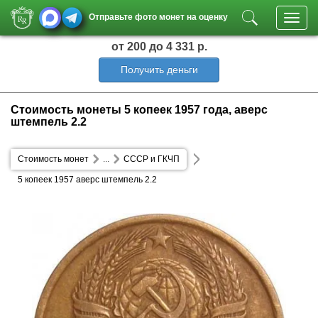
Отправьте фото монет на оценку
Toggl
navig
от 200
до 4 331 р.
Получить деньги
Стоимость монеты 5 копеек 1957 года, аверс
штемпель 2.2
Стоимость монет
...
СССР и ГКЧП
5 копеек 1957 аверс штемпель 2.2