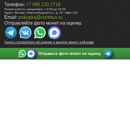
Телефон:
+7 495 120 2716
Режим работы:
ежедневно: с 9:00 до 21:00
Адрес:
Москва
,
Новослободская ул., д. 20, офис 221
Email:
pokupka@raritetus.ru
Отправляйте фото монет на оценку.
Узнать подробнее об оценке и выкупе монет в Москве
Отправьте фото монет на оценку
Выкуп монет в Санкт-Петербурге
Телефон:
+7 812 748 2349
Режим работы:
ежедневно: с 9:00 до 21:00
Адрес:
Санкт-Петербург
,
Ул. Садовая 38, ТД купца Яковлева, этаж 2, офис 211 (м.
Садовая, м. Спасская, м. Сенная Площадь)
Email:
spb@raritetus.ru
Выкуп монет в Нижнем Новгороде
Телефон:
+7 831 420-63-39
Режим работы:
ежедневно: с 9:00 до 21:00
Адрес:
Нижний Новгород
,
Площадь Максима Горького, дом 4/2, этаж 2, офис 8
Email:
nizhnij-novgorod@raritetus.ru