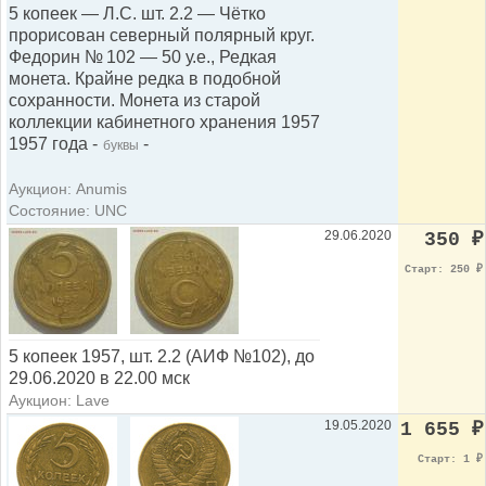
5 копеек — Л.С. шт. 2.2 — Чётко
прорисован северный полярный круг.
Федорин № 102 — 50 у.е., Редкая
монета. Крайне редка в подобной
сохранности. Монета из старой
коллекции кабинетного хранения 1957
1957 года -
-
буквы
Аукцион: Anumis
Состояние: UNC
29.06.2020
350
₽
Старт: 250
₽
5 копеек 1957, шт. 2.2 (АИФ №102), до
29.06.2020 в 22.00 мск
Аукцион: Lave
19.05.2020
1 655
₽
Старт: 1
₽