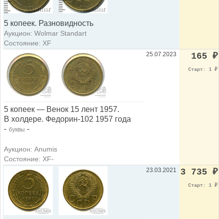
5 копеек. Разновидность
Аукцион: Wolmar Standart
Состояние: XF
25.07.2023
165
₽
Старт: 1
₽
5 копеек — Венок 15 лент 1957.
В холдере. Федорин-102 1957 года
-
-
буквы
Аукцион: Anumis
Состояние: XF-
23.03.2021
3 735
₽
Старт: 1
₽