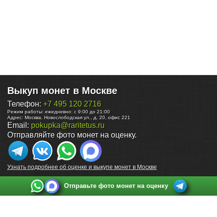
Выкуп монет в Москве
Телефон:
+7 495 120 2716
Режим работы:
ежедневно: с 9:00 до 21:00
Адрес:
Москва
,
Новослободская ул., д. 20, офис 221
Email:
pokupka@raritetus.ru
Отправляйте фото монет на оценку.
Узнать подробнее об оценке и выкупе монет в Москве
Отправьте фото монет на оценку
Выкуп монет в Санкт-Петербурге
Телефон:
+7 812 748 2349