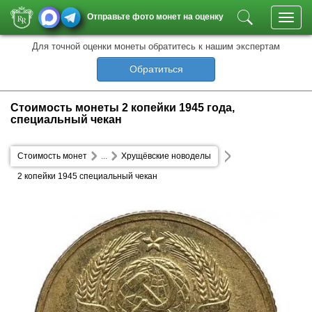
Отправьте фото монет на оценку
Toggl
navig
Для точной оценки монеты обратитесь к нашим экспертам
Обратиться
Стоимость монеты 2 копейки 1945 года,
специальный чекан
Стоимость монет
...
Хрущёвские новоделы
2 копейки 1945 специальный чекан