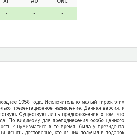
XF
AU
UNC
-
-
-
позднее 1958 года. Исключительно малый тираж этих
только презентационное назначение. Данная версия, к
тствует. Существует лишь предположение о том, что
ода. По видимому для преподнесения особо ценного
ность к нумизматике в то время, была у президента
Выяснить достоверно, кто из них получил в подарок