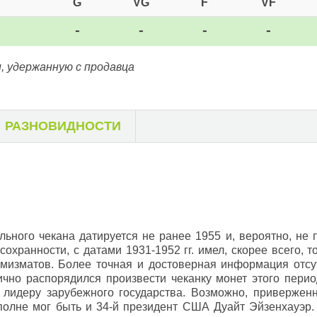
G
VG
F
VF
-
-
-
-
, удержанную с продавца
РАЗНОВИДНОСТИ
льного чекана датируется не ранее 1955 и, вероятно, не 
охранности, с датами 1931-1952 гг. имел, скорее всего, 
умизматов. Более точная и достоверная информация отсу
но распорядился произвести чеканку монет этого пери
 лидеру зарубежного государства. Возможно, привержен
лне мог быть и 34-й президент США Дуайт Эйзенхауэр. 