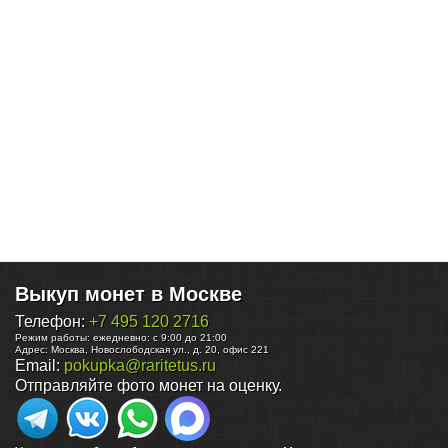
Выкуп монет в Москве
Телефон:
+7 495 120 2716
Режим работы:
ежедневно: с 9:00 до 21:00
Адрес:
Москва
,
Новослободская ул., д. 20, офис 221
Email:
pokupka@raritetus.ru
Отправляйте фото монет на оценку.