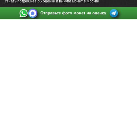
Узнать подробнее об оценке и выкупе монет в Москве
Отправьте фото монет на оценку
Выкуп монет в Санкт-Петербурге
Телефон:
+7 812 748 2349
Режим работы:
ежедневно: с 9:00 до 21:00
Адрес:
Санкт-Петербург
,
Ул. Садовая 38, ТД купца Яковлева, этаж 2, офис 211 (м.
Садовая, м. Спасская, м. Сенная Площадь)
Email:
spb@raritetus.ru
Выкуп монет в Нижнем Новгороде
Телефон:
+7 831 420-63-39
Режим работы:
ежедневно: с 9:00 до 21:00
Адрес:
Нижний Новгород
,
Площадь Максима Горького, дом 4/2, этаж 2, офис 8
Email:
nizhnij-novgorod@raritetus.ru
Выкуп монет в Новосибирске
Телефон:
+7 383 383 0921
Режим работы:
вТ-СБ: с 10:00 до 19:00
Адрес:
Новосибирск
,
Красный проспект 79 (БЦ Зелёные купола), офис 204 (м.
Гагаринская)
Email:
pokupka@raritetus.ru