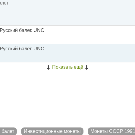
алет
 Русский балет. UNC
 Русский балет. UNC
Показать ещё
 балет
Инвестиционные монеты
Монеты СССР 1991