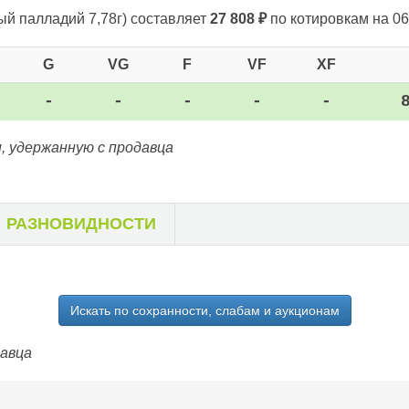
ый палладий 7,78г)
составляет
27 808
₽
по котировкам на 06
G
VG
F
VF
XF
-
-
-
-
-
, удержанную с продавца
РАЗНОВИДНОСТИ
Искать по сохранности, слабам и аукционам
давца