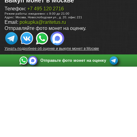
Выкуп монет в Москве
Телефон:
+7 495 120 2716
Режим работы:
ежедневно: с 9:00 до 21:00
Адрес:
Москва
,
Новослободская ул., д. 20, офис 221
Email:
pokupka@raritetus.ru
Отправляйте фото монет на оценку.
Узнать подробнее об оценке и выкупе монет в Москве
Отправьте фото монет на оценку
Выкуп монет в Санкт-Петербурге
Телефон:
+7 812 748 2349
Режим работы:
ежедневно: с 9:00 до 21:00
Адрес:
Санкт-Петербург
,
Ул. Садовая 38, ТД купца Яковлева, этаж 2, офис 211 (м.
Садовая, м. Спасская, м. Сенная Площадь)
Email:
spb@raritetus.ru
Выкуп монет в Нижнем Новгороде
Телефон:
+7 831 420-63-39
Режим работы:
ежедневно: с 9:00 до 21:00
Адрес:
Нижний Новгород
,
Площадь Максима Горького, дом 4/2, этаж 2, офис 8
Email:
nizhnij-novgorod@raritetus.ru