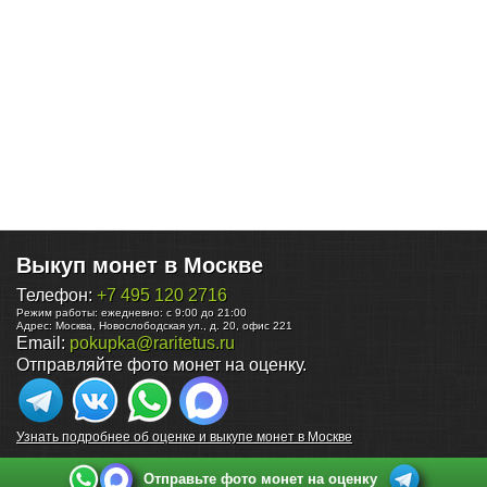
Выкуп монет в Москве
Телефон:
+7 495 120 2716
Режим работы:
ежедневно: с 9:00 до 21:00
Адрес:
Москва
,
Новослободская ул., д. 20, офис 221
Email:
pokupka@raritetus.ru
Отправляйте фото монет на оценку.
Узнать подробнее об оценке и выкупе монет в Москве
Отправьте фото монет на оценку