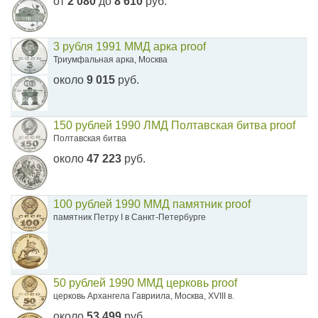
от
2 080
до
8 610
руб.
3 рубля 1991 ММД арка proof
Триумфальная арка, Москва
около
9 015
руб.
150 рублей 1990 ЛМД Полтавская битва proof
Полтавская битва
около
47 223
руб.
100 рублей 1990 ММД памятник proof
памятник Петру I в Санкт-Петербурге
50 рублей 1990 ММД церковь proof
церковь Архангела Гавриила, Москва, XVIII в.
около
53 499
руб.