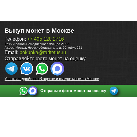
Выкуп монет в Москве
Телефон:
+7 495 120 2716
Режим работы:
ежедневно: с 9:00 до 21:00
Адрес:
Москва
,
Новослободская ул., д. 20, офис 221
Email:
pokupka@raritetus.ru
Отправляйте фото монет на оценку.
Узнать подробнее об оценке и выкупе монет в Москве
Отправьте фото монет на оценку
Выкуп монет в Санкт-Петербурге
Телефон:
+7 812 748 2349
Режим работы:
ежедневно: с 9:00 до 21:00
Адрес:
Санкт-Петербург
,
Ул. Садовая 38, ТД купца Яковлева, этаж 2, офис 211 (м.
Садовая, м. Спасская, м. Сенная Площадь)
Email:
spb@raritetus.ru