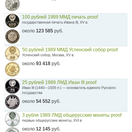
100 рублей 1989 ММД печать proof
государственная печать Ивана III, XV в.
около
123 585
руб.
50 рублей 1989 ММД Успенский собор proof
Успенский собор, Москва, XV в.
около
93 418
руб.
25 рублей 1989 ЛМД Иван III proof
Иван III (1440—1505 гг.) — основатель единого Русского
государства
около
54 552
руб.
3 рубля 1989 ЛМД общерусские монеты proof
первые общерусские монеты, XVI в.
около
12 145
руб.